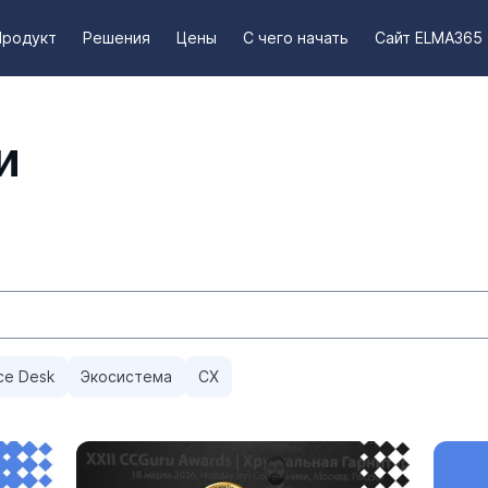
Продукт
Решения
Цены
С чего начать
Сайт ELMA365
и
ce Desk
Экосистема
CX