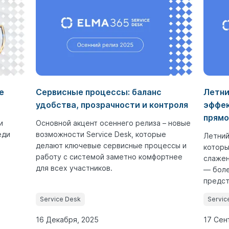
е
Сервисные процессы: баланс
Летни
удобства, прозрачности и контроля
эффек
прямо
и
Основной акцент осеннего релиза – новые
еди
возможности Service Desk, которые
Летний
делают ключевые сервисные процессы и
которы
работу с системой заметно комфортнее
слажен
для всех участников.
— боле
предст
Service Desk
Servic
16 Декабря, 2025
17 Сен