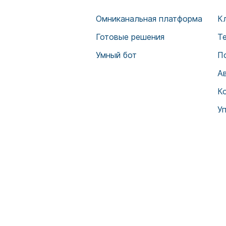
Омниканальная платформа
К
Готовые решения
Т
Умный бот
П
А
К
У