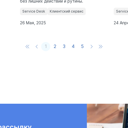
без лишних действий и рутины.
Service Desk
Клиентский сервис
Servic
26 Мая, 2025
24 Апр
1
2
3
4
5
рассылку