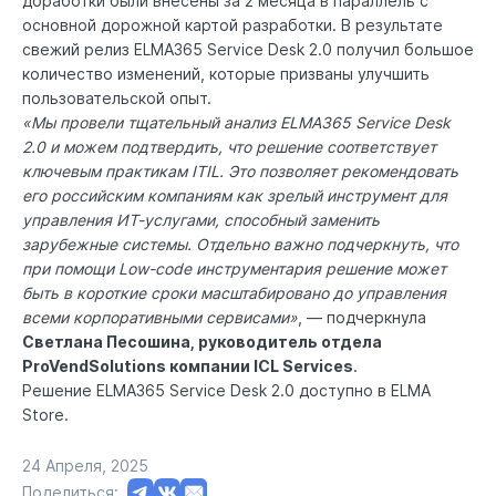
доработки были внесены за 2 месяца в параллель с
основной дорожной картой разработки. В результате
свежий релиз ELMA365 Service Desk 2.0 получил большое
количество изменений, которые призваны улучшить
пользовательской опыт.
«Мы провели тщательный анализ ELMA365 Service Desk
2.0 и можем подтвердить, что решение соответствует
ключевым практикам ITIL. Это позволяет рекомендовать
его российским компаниям как зрелый инструмент для
управления ИТ-услугами, способный заменить
зарубежные системы. Отдельно важно подчеркнуть, что
при помощи Low-code инструментария решение может
быть в короткие сроки масштабировано до управления
всеми корпоративными сервисами»
, — подчеркнула
Светлана Песошина, руководитель отдела
ProVendSolutions компании ICL Services
.
Решение ELMA365 Service Desk 2.0 доступно в
ELMA
Store
.
24 Апреля, 2025
Поделиться: