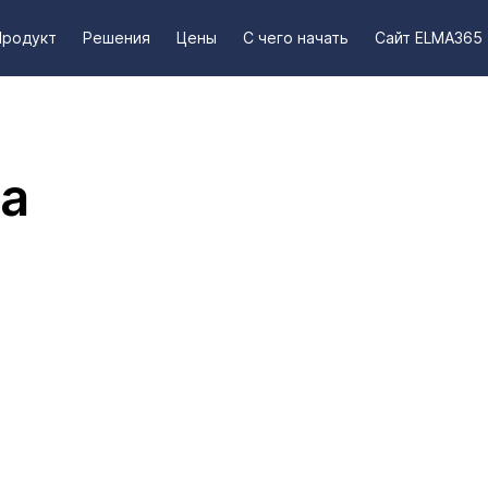
Продукт
Решения
Цены
С чего начать
Сайт ELMA365
та