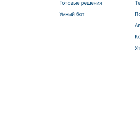
Готовые решения
Т
Умный бот
П
А
К
У