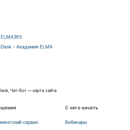
е ELMA365
eDesk - Академия ELMA
Desk, Чат-бот — карта сайта
ешения
С чего начать
лиентский сервис
Вебинары